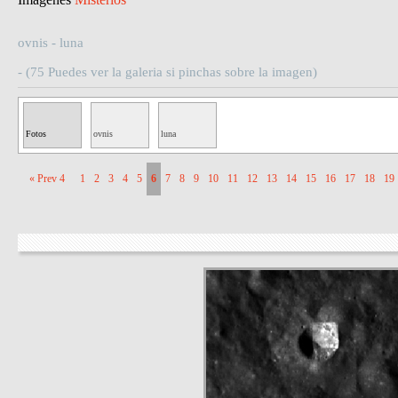
ovnis - luna
- (75 Puedes ver la galeria si pinchas sobre la imagen)
Fotos
ovnis
luna
Misteriosas
« Prev 4
1
2
3
4
5
6
7
8
9
10
11
12
13
14
15
16
17
18
19