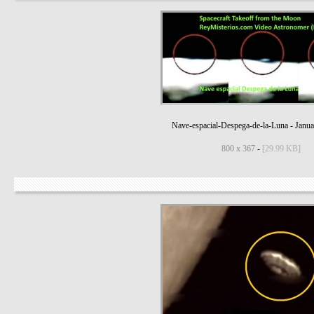
Nave-espacial-Despega-de-la-Luna
-
Janua
800 x 367
-
[29.99 KB]