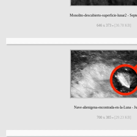
Monolito-descubierto-superficie-lunar2
-
Sept
646 x 373
-
[36.78 KB]
Nave-alienigena-encontrada-en-la-Luna
-
J
700 x 385
-
[29.23 KB]