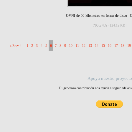
OVNI-de-50-kilometros-en-forma-de-disco
-
O
706 x 439
-
[24.12 KB]
« Prev 4
1
2
3
4
5
6
7
8
9
10
11
12
13
14
15
16
17
18
19
Apoya nuestro proyecto
Tu generosa contribución nos ayuda a seguir adelant