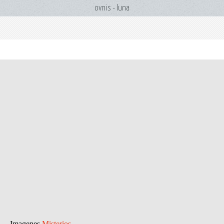
ovnis - luna
Imagenes
Misterios