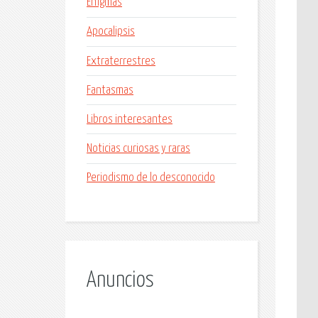
Enigmas
Apocalipsis
Extraterrestres
Fantasmas
Libros interesantes
Noticias curiosas y raras
Periodismo de lo desconocido
Anuncios