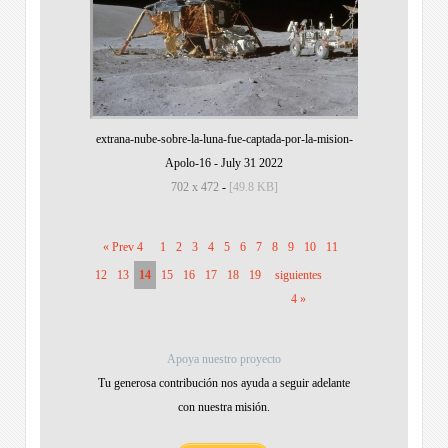
extrana-nube-sobre-la-luna-fue-captada-por-la-mision-
Apolo-16
-
July 31 2022
702 x 472
-
[49.8 KB]
« Prev 4
1
2
3
4
5
6
7
8
9
10
11
12
13
14
15
16
17
18
19
siguientes
4 »
Apoya nuestro proyecto
Tu generosa contribución nos ayuda a seguir adelante
con nuestra misión.