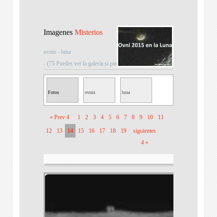
Imagenes
Misterios
ovnis - luna
- (75 Puedes ver la galeria si pinchas sobre la imagen)
Fotos
ovnis
luna
Misteriosas
« Prev 4
1
2
3
4
5
6
7
8
9
10
11
12
13
14
15
16
17
18
19
siguientes
4 »