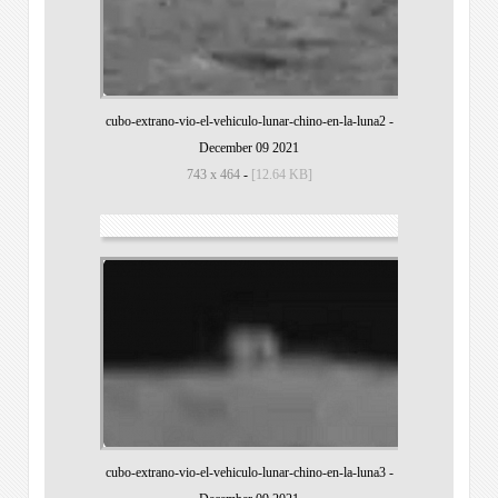
cubo-extrano-vio-el-vehiculo-lunar-chino-en-la-luna2
-
December 09 2021
743 x 464
-
[12.64 KB]
cubo-extrano-vio-el-vehiculo-lunar-chino-en-la-luna3
-