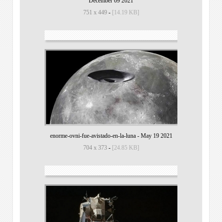
December 09 2021
751 x 449
-
[14.19 KB]
enorme-ovni-fue-avistado-en-la-luna
-
May 19 2021
704 x 373
-
[24.85 KB]