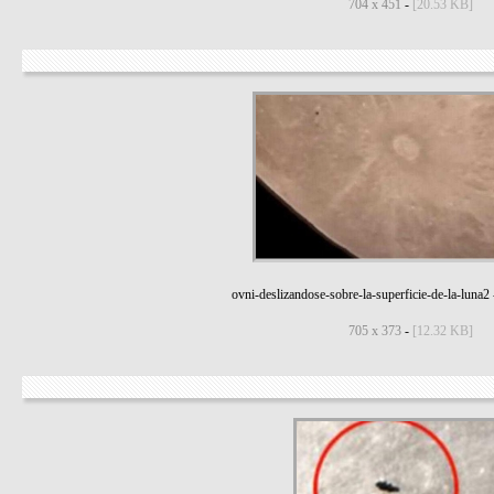
704 x 451
-
[20.53 KB]
ovni-deslizandose-sobre-la-superficie-de-la-luna2
705 x 373
-
[12.32 KB]