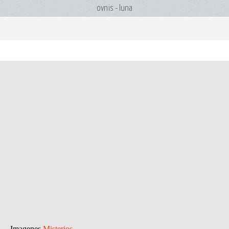
ovnis - luna
Imagenes
Misterios