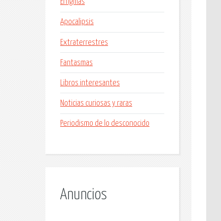
Enigmas
Apocalipsis
Extraterrestres
Fantasmas
Libros interesantes
Noticias curiosas y raras
Periodismo de lo desconocido
Anuncios