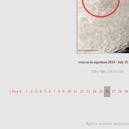
ovni-en-la-superluna-2014
-
July 16
579 x 700
-
[29.06 KB]
« Prev 4
1
2
3
4
5
6
7
8
9
10
11
12
13
14
15
16
17
18
19
Apoya nuestro proyecto