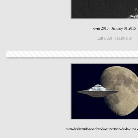
ovni-2015
-
January 01 2015
550 x 399
-
[12.89 KB]
ovni-deslizandose-sobre-la-superficie-de-la-luna