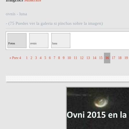
ovnis - luna
- (75 Puedes ver la galeria si pinchas sobre la imagen)
Fotos
ovnis
luna
Misteriosas
« Prev 4
1
2
3
4
5
6
7
8
9
10
11
12
13
14
15
16
17
18
19