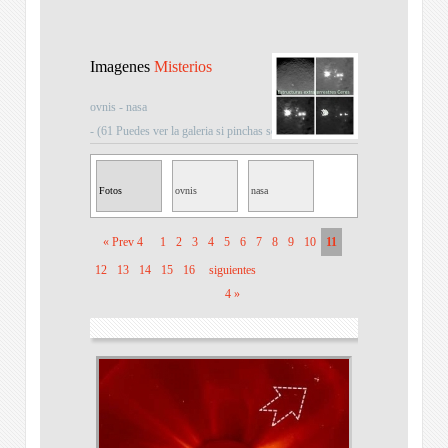
Imagenes
Misterios
ovnis - nasa
- (61 Puedes ver la galeria si pinchas sobre la imagen)
Fotos
ovnis
nasa
Misteriosas
« Prev 4
1
2
3
4
5
6
7
8
9
10
11
12
13
14
15
16
siguientes
4 »