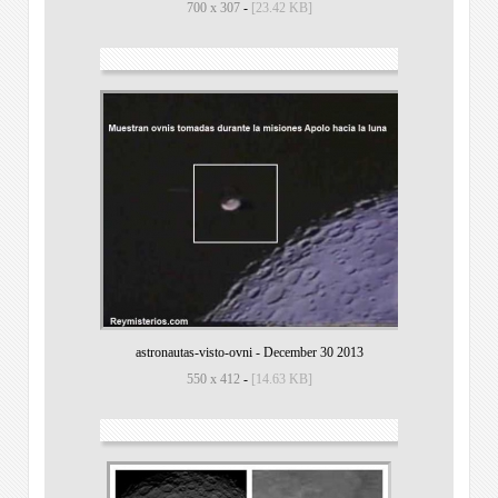
700 x 307
-
[23.42 KB]
astronautas-visto-ovni
-
December 30 2013
550 x 412
-
[14.63 KB]