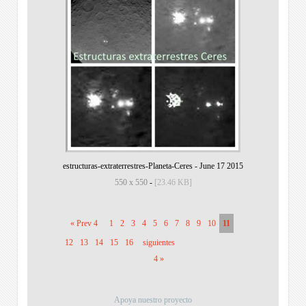
estructuras-extraterrestres-Planeta-Ceres
-
June 17 2015
550 x 550
-
[23.46 KB]
« Prev 4
1
2
3
4
5
6
7
8
9
10
11
12
13
14
15
16
siguientes
4 »
Apoya nuestro proyecto