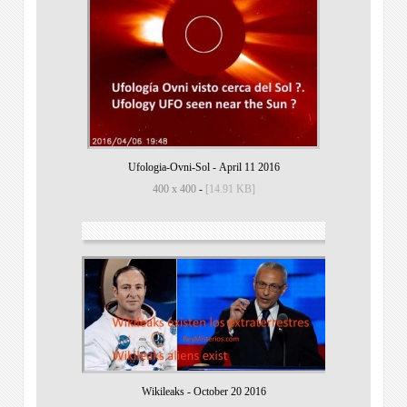
Ufologia-Ovni-Sol
-
April 11 2016
400 x 400
-
[14.91 KB]
Wikileaks
-
October 20 2016