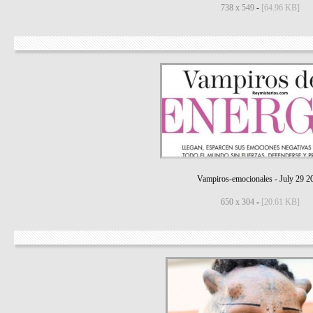
738 x 549
-
[64.96 KB]
Vampiros-emocionales
-
July 29 2
650 x 304
-
[20.61 KB]