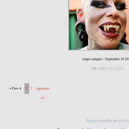
mujer-vampiro
-
September 16 20
348 x 330
-
[42.07 KB]
« Prev 4
1
2
siguientes
4 »
Apoya nuestro proyecto