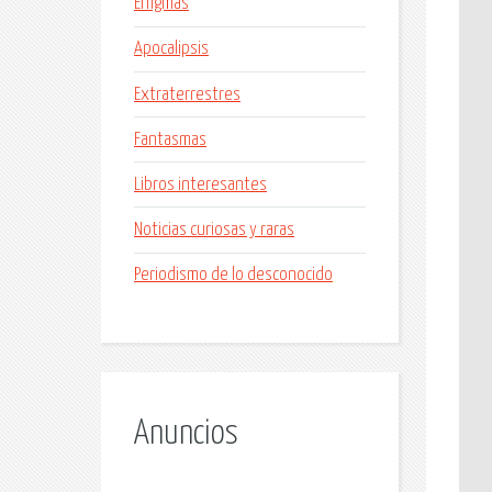
Enigmas
Apocalipsis
Extraterrestres
Fantasmas
Libros interesantes
Noticias curiosas y raras
Periodismo de lo desconocido
Anuncios