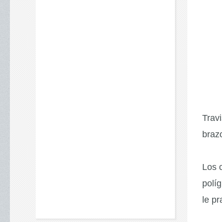
Trav
braz
Los 
políg
le pr