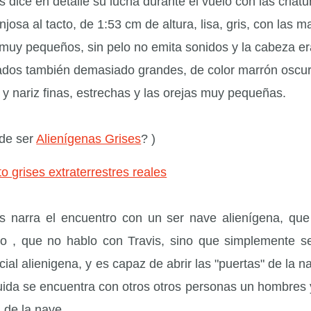
is dice en detalle su lucha durante el vuelo con las cri
josa al tacto, de 1:53 cm de altura, lisa, gris, con las 
 muy pequeños, sin pelo no emita sonidos y la cabeza 
ados también demasiado grandes, de color marrón oscuro
 y nariz finas, estrechas y las orejas muy pequeñas.
de ser
Alienígenas Grises
? )
is narra el encuentro con un ser nave alienígena, que 
o , que no hablo con Travis, sino que simplemente s
ial alienigena, y es capaz de abrir las "puertas" de la 
uida se encuentra con otros otros personas un hombres y
 de la nave.