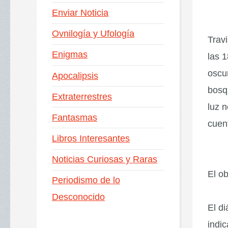
Enviar Noticia
Ovnilogía y Ufología
Trav
Enigmas
las 
oscu
Apocalipsis
bosq
Extraterrestres
luz 
Fantasmas
cuent
Libros Interesantes
Noticias Curiosas y Raras
El ob
Periodismo de lo
Desconocido
El d
indi