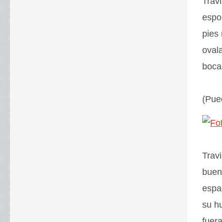
Trav
espon
pies
oval
boca
(Pue
Trav
buen
espac
su h
fuera