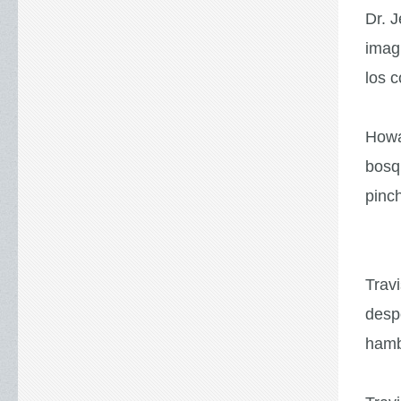
Dr. 
imag
los 
Howa
bosq
pinc
Trav
despe
hamb