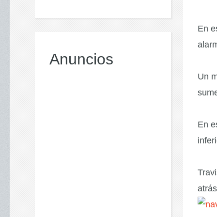
En e
alar
Anuncios
Un mi
sume
En e
infer
Trav
atrás