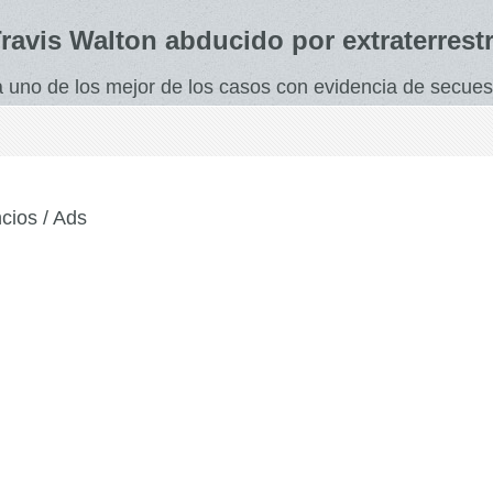
ravis Walton abducido por extraterrest
 uno de los mejor de los casos con evidencia de secuest
cios / Ads