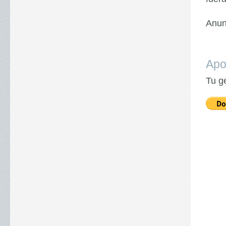
Anun
Apo
Tu g