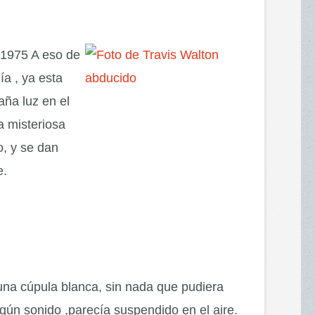
 1975 A eso de
ía , ya esta
aña luz en el
a misteriosa
o, y se dan
e.
 una cúpula blanca, sin nada que pudiera
ngún sonido ,parecía suspendido en el aire.