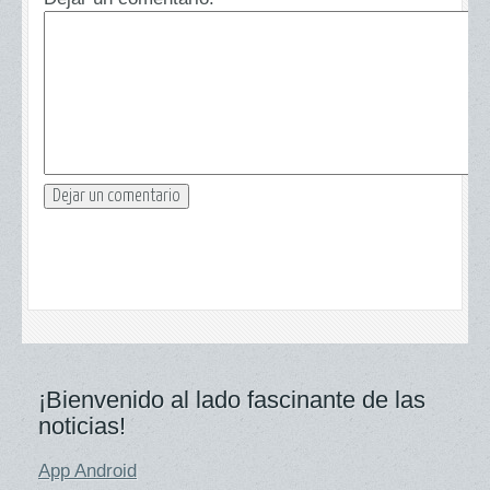
¡Bienvenido al lado fascinante de las
noticias!
App Android