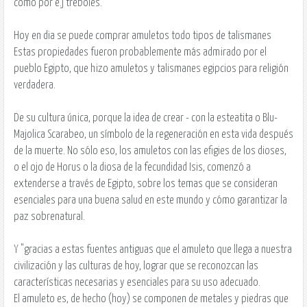
como por e.j tréboles.
Hoy en dia se puede comprar amuletos todo tipos de talismanes
Estas propiedades fueron probablemente más admirado por el
pueblo Egipto, que hizo amuletos y talismanes egipcios para religión
verdadera.
De su cultura única, porque la idea de crear - con la esteatita o Blu-
Majolica Scarabeo, un símbolo de la regeneración en esta vida después
de la muerte. No sólo eso, los amuletos con las efigies de los dioses,
o el ojo de Horus o la diosa de la fecundidad Isis, comenzó a
extenderse a través de Egipto, sobre los temas que se consideran
esenciales para una buena salud en este mundo y cómo garantizar la
paz sobrenatural.
Y "gracias a estas fuentes antiguas que el amuleto que llega a nuestra
civilización y las culturas de hoy, lograr que se reconozcan las
características necesarias y esenciales para su uso adecuado.
El amuleto es, de hecho (hoy) se componen de metales y piedras que