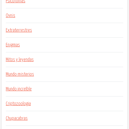
Psicofonías
Ovnis
Extraterrestres
Enigmas
Mitos y leyendas
Mundo misterios
Mundo increíble
Criptozoologia
Chupacabras